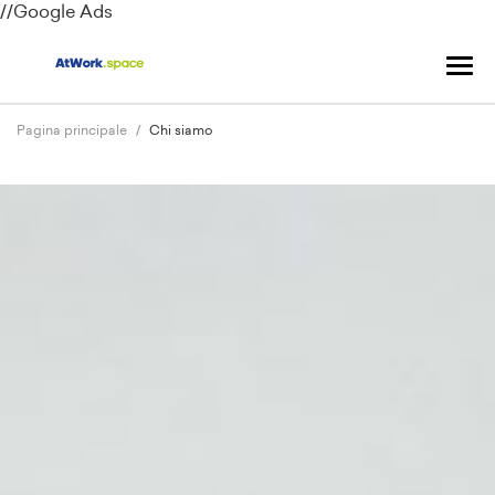
//Google Ads
Nav
Tog
Pagina principale
Chi siamo
Precedente
Suc